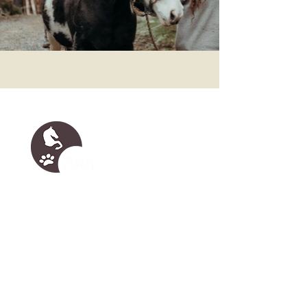
Heuweg 5
74749 Rosenberg
Mobil: +49 160 24 27 135
info@animalhope-rosenberg.de
felicia.ruhland@animalhope-rosenberg.de